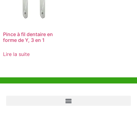
Pince à fil dentaire en
forme de Y, 3 en 1
Lire la suite
Aide et Soutien
Bureau de Hong Kong
Unit 718,Asia Trade Centre, 79 Lei Muk Road, Kwai Chung, Hong Kong,
SAR, China
+852 6383 6777