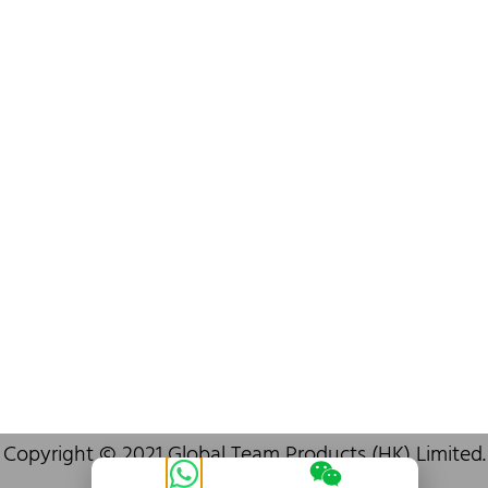
info@oralcare.com.hk
Bureau de Shenzhen
B803-2, Building 1, TianAn Cyberpark, Huangge Road, Longgang,
Shenzhen, GuangDong, China,518172
+86 755 83946969
info@oralcare.com.hk
Copyright © 2021 Global Team Products (HK) Limited.