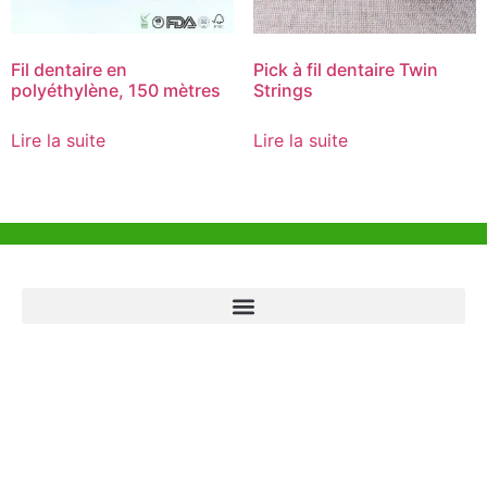
Fil dentaire en
Pick à fil dentaire Twin
polyéthylène, 150 mètres
Strings
Lire la suite
Lire la suite
Aide et Soutien
Bureau de Hong Kong
Unit 718,Asia Trade Centre, 79 Lei Muk Road, Kwai Chung, Hong Kong,
SAR, China
+852 6383 6777
info@oralcare.com.hk