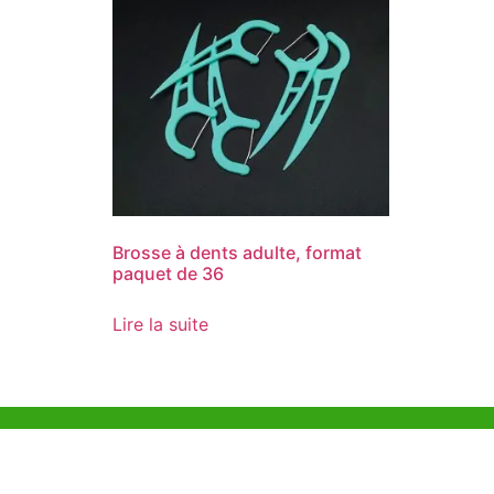
Brosse à dents adulte, format
paquet de 36
Lire la suite
Aide et Soutien
Bureau d
Unit 718,As
Exemple de Ligne