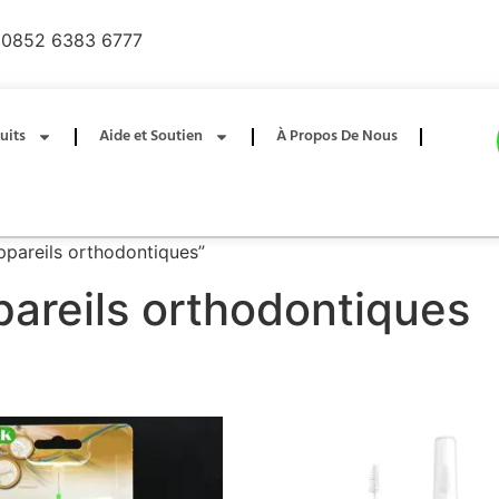
0852 6383 6777
uits
Aide et Soutien
À Propos De Nous
appareils orthodontiques”
areils orthodontiques