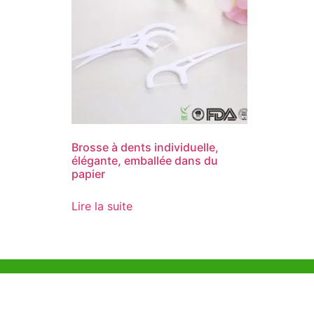
Brosse à dents individuelle,
élégante, emballée dans du
papier
Lire la suite
Aide et Soutien
Bureau d
Unit 718,As
Exemple de Ligne