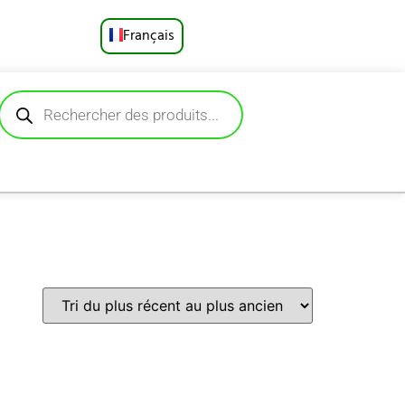
Français
English
Русский
Deutsch
Español
Português
العربية
日本語