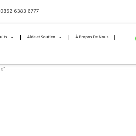
0852 6383 6777
uits
Aide et Soutien
À Propos De Nous
re”