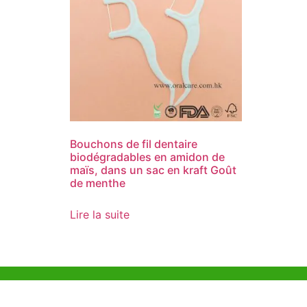
Bouchons de fil dentaire
biodégradables en amidon de
maïs, dans un sac en kraft Goût
de menthe
Lire la suite
Aide et Soutien
Bureau d