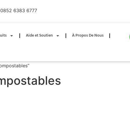
0852 6383 6777
uits
Aide et Soutien
À Propos De Nous
 compostables”
ompostables