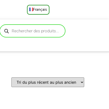
Français
English
Русский
Deutsch
Español
Português
العربية
日本語