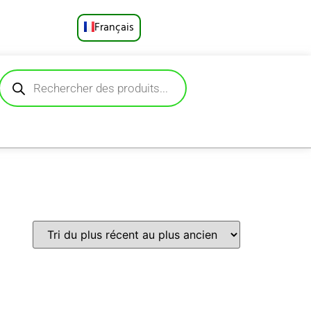
Français
English
Русский
Deutsch
Español
Português
العربية
日本語