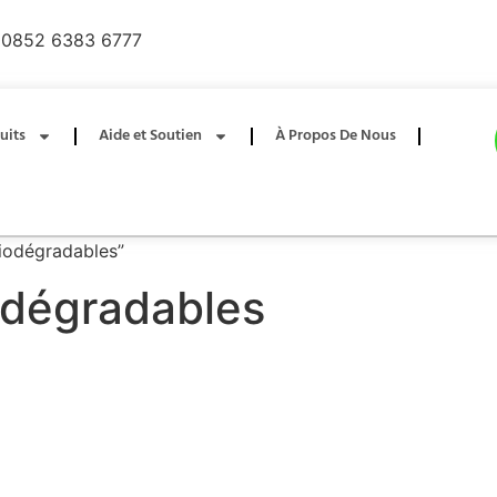
0852 6383 6777
uits
Aide et Soutien
À Propos De Nous
 biodégradables”
iodégradables