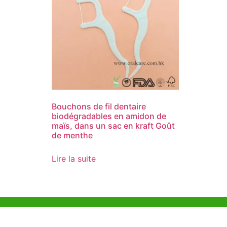
Bouchons de fil dentaire
biodégradables en amidon de
maïs, dans un sac en kraft Goût
de menthe
Lire la suite
Aide et Soutien
Bureau d