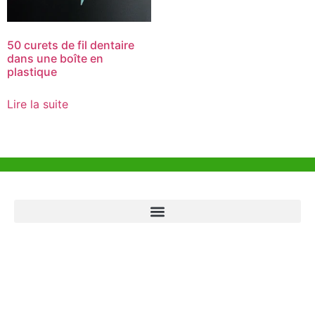
50 curets de fil dentaire
dans une boîte en
plastique
Lire la suite
Aide et Soutien
Bureau de Hong Kong
Unit 718,Asia Trade Centre, 79 Lei Muk Road, Kwai Chung, Hong Kong,
SAR, China
+852 6383 6777
info@oralcare.com.hk