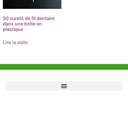
50 curets de fil dentaire
dans une boîte en
plastique
Lire la suite
Aide et Soutien
Bureau de Hong Kong
Unit 718,Asia Trade Centre, 79 Lei Muk Road, Kwai Chung, Hong Kong,
SAR, China
+852 6383 6777
info@oralcare.com.hk