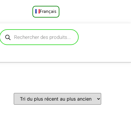
Français
English
Русский
Deutsch
Español
Português
العربية
日本語