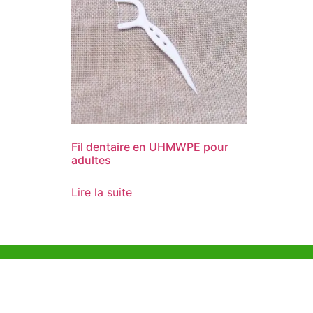
Fil dentaire en UHMWPE pour
adultes
Lire la suite
Aide et Soutien
Bureau d
Unit 718,As
Exemple de Ligne
Lei Muk Ro
Directrice