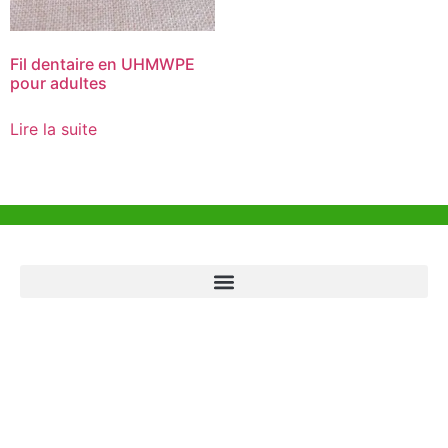
Fil dentaire en UHMWPE
pour adultes
Lire la suite
Aide et Soutien
Bureau de Hong Kong
Unit 718,Asia Trade Centre, 79 Lei Muk Road, Kwai Chung, Hong Kong,
SAR, China
+852 6383 6777
info@oralcare.com.hk