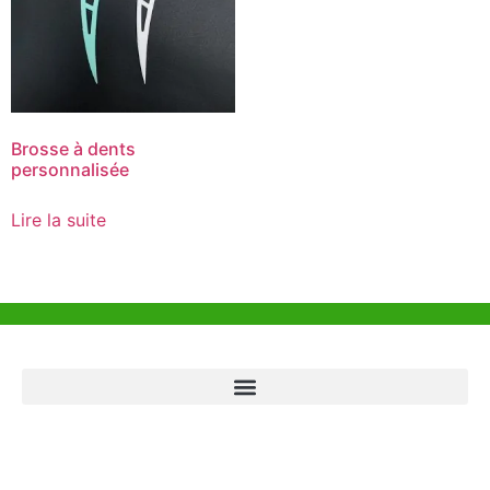
Brosse à dents
personnalisée
Lire la suite
Aide et Soutien
Bureau de Hong Kong
Unit 718,Asia Trade Centre, 79 Lei Muk Road, Kwai Chung, Hong Kong,
SAR, China