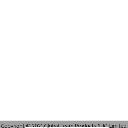
+852 6383 6777
info@oralcare.com.hk
Bureau de Shenzhen
B803-2, Building 1, TianAn Cyberpark, Huangge Road, Longgang,
Shenzhen, GuangDong, China,518172
+86 755 83946969
info@oralcare.com.hk
Copyright © 2021 Global Team Products (HK) Limited.