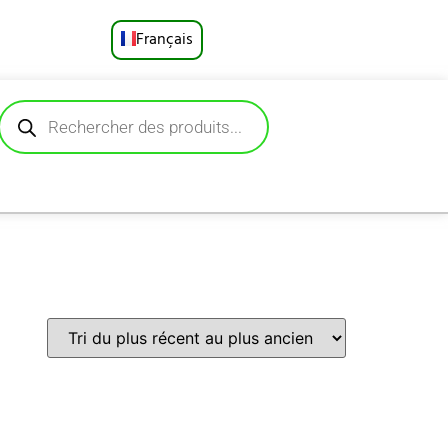
Français
English
Русский
Deutsch
Español
Português
العربية
日本語