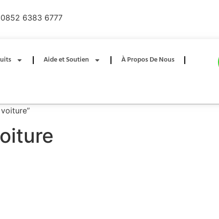
0852 6383 6777
uits
Aide et Soutien
À Propos De Nous
 voiture”
voiture