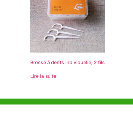
Brosse à dents individuelle, 2 fils
Lire la suite
Aide et Soutien
Bureau d
Unit 718,As
Exemple de Ligne
Lei Muk Ro
Directrice
Hong Kong,