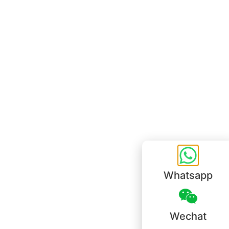
Bureau de Hong Kong
Unit 718,Asia Trade Centre, 79 Lei Muk Road, Kwai Chung, Hong Kong,
SAR, China
+852 6383 6777
info@oralcare.com.hk
Bureau de Shenzhen
B803-2, Building 1, TianAn Cyberpark, Huangge Road, Longgang,
Shenzhen, GuangDong, China,518172
+86 755 83946969
info@oralcare.com.hk
Whatsapp
Wechat