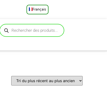
Français
English
Русский
Deutsch
Español
Português
العربية
日本語