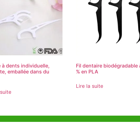
 à dents individuelle,
Fil dentaire biodégradable
te, emballée dans du
% en PLA
Lire la suite
 suite
e Hong Kong
Bureau de Shenzhen
ia Trade Centre, 79
B803-2, Building 1, TianAn Cyberpark,