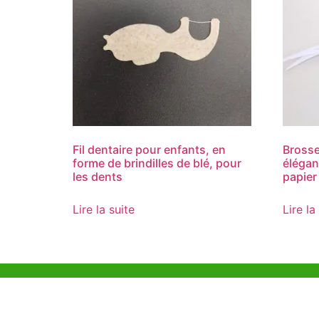
Fil dentaire pour enfants, en
Brosse
forme de brindilles de blé, pour
élégan
les dents
papier
Lire la suite
Lire la
Aide et Soutien
Bureau d
Unit 718,As
Exemple de Ligne