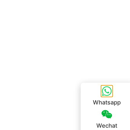
Bureau de Hong Kong
Unit 718,Asia Trade Centre, 79 Lei Muk Road, Kwai Chung, Hong Kong,
SAR, China
+852 6383 6777
info@oralcare.com.hk
Bureau de Shenzhen
B803-2, Building 1, TianAn Cyberpark, Huangge Road, Longgang,
Shenzhen, GuangDong, China,518172
+86 755 83946969
info@oralcare.com.hk
Whatsapp
Wechat