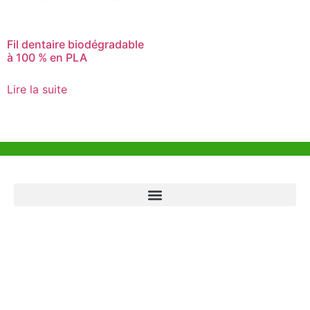
Fil dentaire biodégradable
à 100 % en PLA
Lire la suite
Aide et Soutien
Bureau de Hong Kong
Unit 718,Asia Trade Centre, 79 Lei Muk Road, Kwai Chung, Hong Kong,
SAR, China
+852 6383 6777
info@oralcare.com.hk