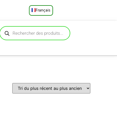
Français
English
Русский
Deutsch
Español
Português
العربية
日本語