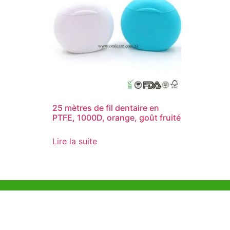
25 mètres de fil dentaire en
PTFE, 1000D, orange, goût fruité
Lire la suite
Aide et Soutien
Bureau d
Unit 718,As
Exemple de Ligne
Lei Muk Ro
Directrice