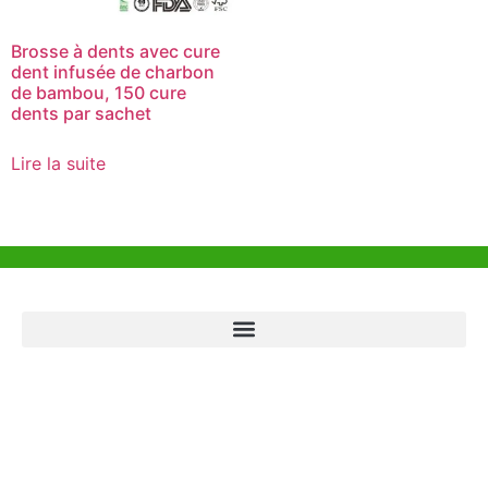
Brosse à dents avec cure
dent infusée de charbon
de bambou, 150 cure
dents par sachet
Lire la suite
Aide et Soutien
Bureau de Hong Kong
Unit 718,Asia Trade Centre, 79 Lei Muk Road, Kwai Chung, Hong Kong,
SAR, China
+852 6383 6777
info@oralcare.com.hk