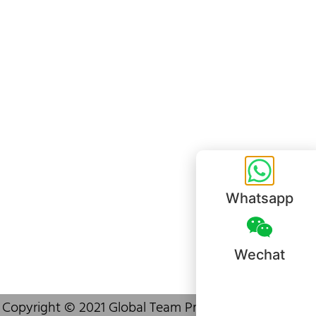
+852 6383 6777
info@oralcare.com.hk
Bureau de Shenzhen
B803-2, Building 1, TianAn Cyberpark, Huangge Road, Longgang,
Shenzhen, GuangDong, China,518172
+86 755 83946969
info@oralcare.com.hk
Whatsapp
Wechat
Copyright © 2021 Global Team Products (HK) Limited.