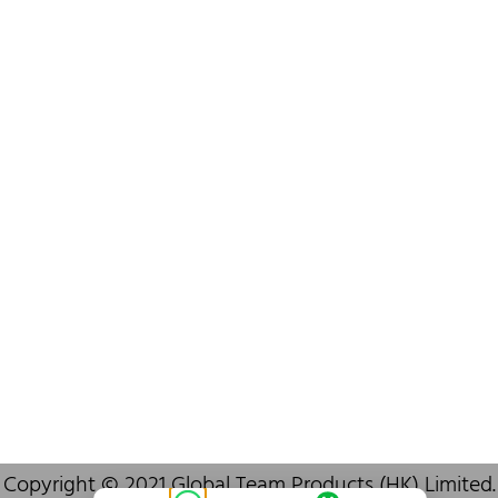
+852 6383 6777
info@oralcare.com.hk
Bureau de Shenzhen
B803-2, Building 1, TianAn Cyberpark, Huangge Road, Longgang,
Shenzhen, GuangDong, China,518172
+86 755 83946969
info@oralcare.com.hk
Copyright © 2021 Global Team Products (HK) Limited.