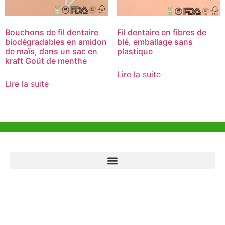
Bouchons de fil dentaire
Fil dentaire en fibres de
biodégradables en amidon
blé, emballage sans
de maïs, dans un sac en
plastique
kraft Goût de menthe
Lire la suite
Lire la suite
Aide et Soutien
Bureau de Hong Kong
Unit 718,Asia Trade Centre, 79 Lei Muk Road, Kwai Chung, Hong Kong,
SAR, China
+852 6383 6777