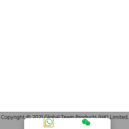
info@oralcare.com.hk
Bureau de Shenzhen
B803-2, Building 1, TianAn Cyberpark, Huangge Road, Longgang,
Shenzhen, GuangDong, China,518172
+86 755 83946969
info@oralcare.com.hk
Copyright © 2021 Global Team Products (HK) Limited.
Tous
droits
réservés.