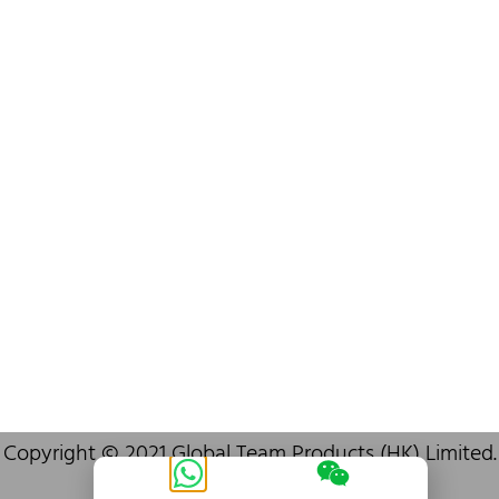
info@oralcare.com.hk
Bureau de Shenzhen
B803-2, Building 1, TianAn Cyberpark, Huangge Road, Longgang,
Shenzhen, GuangDong, China,518172
+86 755 83946969
info@oralcare.com.hk
Copyright © 2021 Global Team Products (HK) Limited.
Tous
droits
réservés.