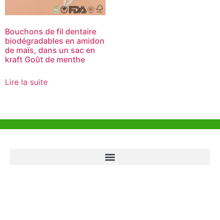
Bouchons de fil dentaire
biodégradables en amidon
de maïs, dans un sac en
kraft Goût de menthe
Lire la suite
Aide et Soutien
Bureau de Hong Kong
Unit 718,Asia Trade Centre, 79 Lei Muk Road, Kwai Chung, Hong Kong,
SAR, China
+852 6383 6777