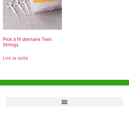
Pick à fil dentaire Twin
Strings
Lire la suite
Aide et Soutien
Bureau de Hong Kong
Unit 718,Asia Trade Centre, 79 Lei Muk Road, Kwai Chung, Hong Kong,
SAR, China