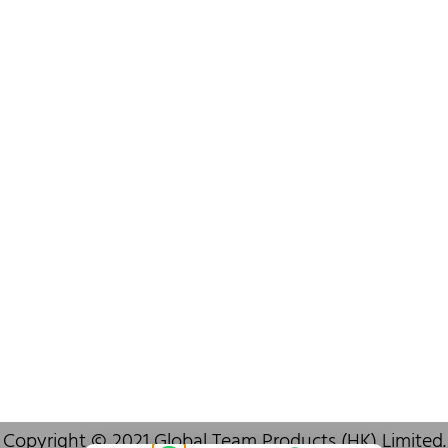
+852 6383 6777
info@oralcare.com.hk
Bureau de Shenzhen
B803-2, Building 1, TianAn Cyberpark, Huangge Road, Longgang,
Shenzhen, GuangDong, China,518172
+86 755 83946969
info@oralcare.com.hk
Copyright © 2021 Global Team Products (HK) Limited.