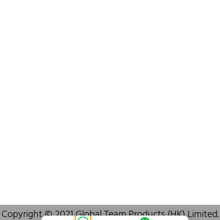
+852 6383 6777
info@oralcare.com.hk
Bureau de Shenzhen
B803-2, Building 1, TianAn Cyberpark, Huangge Road, Longgang,
Shenzhen, GuangDong, China,518172
+86 755 83946969
info@oralcare.com.hk
Copyright © 2021 Global Team Products (HK) Limited.