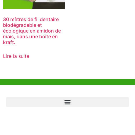
30 mètres de fil dentaire
biodégradable et
écologique en amidon de
maïs, dans une boîte en
kraft.
Lire la suite
Aide et Soutien
Bureau de Hong Kong
Unit 718,Asia Trade Centre, 79 Lei Muk Road, Kwai Chung, Hong Kong,
SAR, China