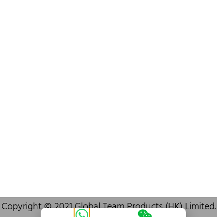
+852 6383 6777
info@oralcare.com.hk
Bureau de Shenzhen
B803-2, Building 1, TianAn Cyberpark, Huangge Road, Longgang,
Shenzhen, GuangDong, China,518172
+86 755 83946969
info@oralcare.com.hk
Copyright © 2021 Global Team Products (HK) Limited.