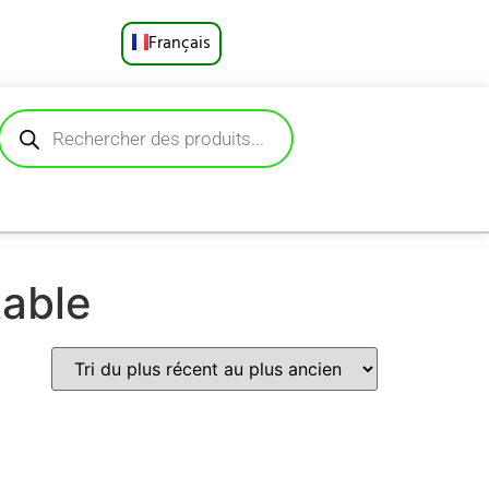
Français
English
Русский
Deutsch
Español
table
Português
العربية
日本語