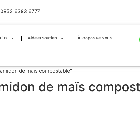
0852 6383 6777
uits
Aide et Soutien
À Propos De Nous
e d'amidon de maïs compostable”
'amidon de maïs compos