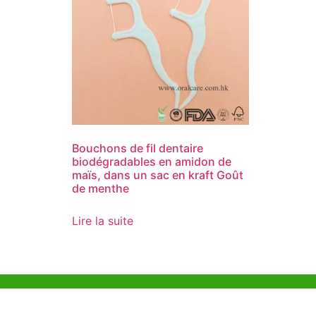
Bouchons de fil dentaire
biodégradables en amidon de
maïs, dans un sac en kraft Goût
de menthe
Lire la suite
Aide et Soutien
Bureau d