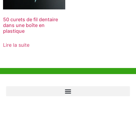
50 curets de fil dentaire
dans une boîte en
plastique
Lire la suite
Aide et Soutien
Bureau de Hong Kong
Unit 718,Asia Trade Centre, 79 Lei Muk Road, Kwai Chung, Hong Kong,
SAR, China
+852 6383 6777
info@oralcare.com.hk