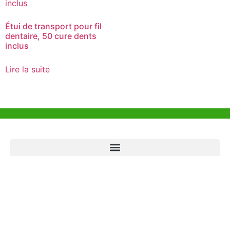
Étui de transport pour fil
dentaire, 50 cure dents
inclus
Lire la suite
Aide et Soutien
Bureau de Hong Kong
Unit 718,Asia Trade Centre, 79 Lei Muk Road, Kwai Chung, Hong Kong,
SAR, China
+852 6383 6777
info@oralcare.com.hk