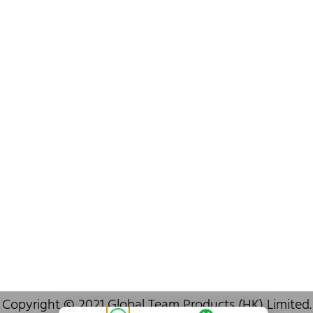
+852 6383 6777
info@oralcare.com.hk
Bureau de Shenzhen
B803-2, Building 1, TianAn Cyberpark, Huangge Road, Longgang,
Shenzhen, GuangDong, China,518172
+86 755 83946969
info@oralcare.com.hk
Copyright © 2021 Global Team Products (HK) Limited.