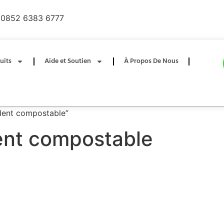
0852 6383 6777
uits
Aide et Soutien
À Propos De Nous
 dent compostable”
dent compostable