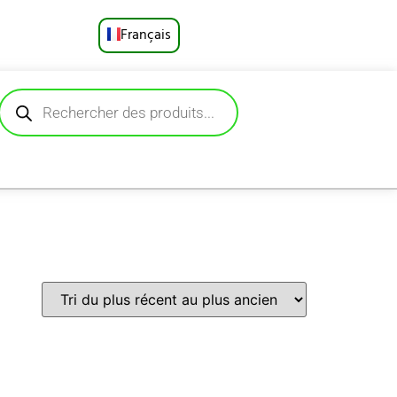
Français
English
Русский
Deutsch
Español
Português
العربية
日本語