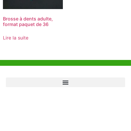
Brosse à dents adulte,
format paquet de 36
Lire la suite
Aide et Soutien
Bureau de Hong Kong
Unit 718,Asia Trade Centre, 79 Lei Muk Road, Kwai Chung, Hong Kong,
SAR, China
+852 6383 6777
info@oralcare.com.hk