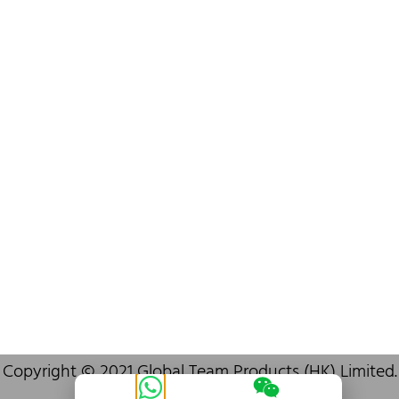
info@oralcare.com.hk
Bureau de Shenzhen
B803-2, Building 1, TianAn Cyberpark, Huangge Road, Longgang,
Shenzhen, GuangDong, China,518172
+86 755 83946969
info@oralcare.com.hk
Copyright © 2021 Global Team Products (HK) Limited.