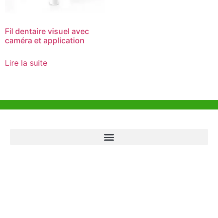
Fil dentaire visuel avec
caméra et application
Lire la suite
Aide et Soutien
Bureau de Hong Kong
Unit 718,Asia Trade Centre, 79 Lei Muk Road, Kwai Chung, Hong Kong,
SAR, China
+852 6383 6777
info@oralcare.com.hk