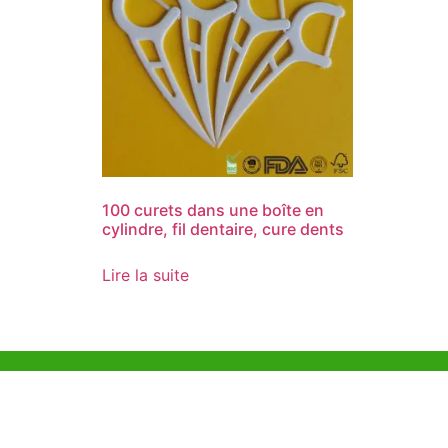
100 curets dans une boîte en
cylindre, fil dentaire, cure dents
Lire la suite
Aide et Soutien
Bureau d
Unit 718,As
Exemple de Ligne
Lei Muk Ro
Directrice