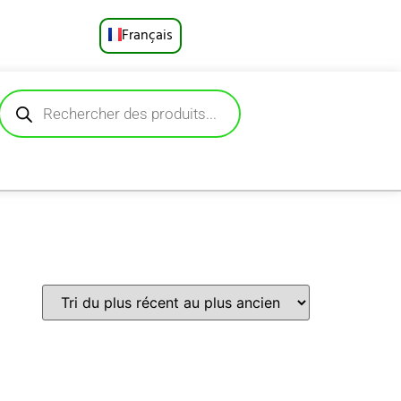
Français
English
Русский
Deutsch
Español
Português
العربية
日本語