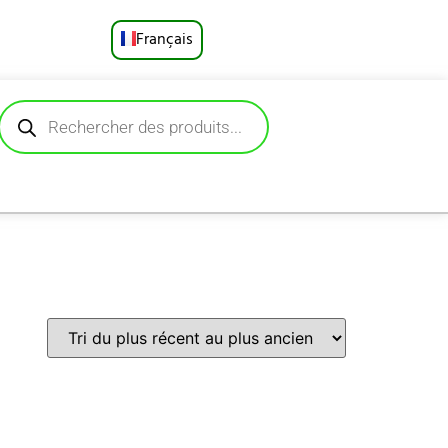
Français
English
Русский
Deutsch
Español
Português
العربية
日本語