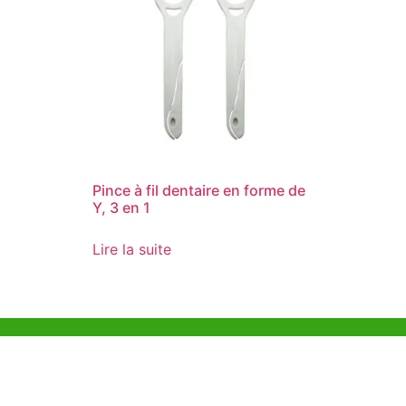
Pince à fil dentaire en forme de
Y, 3 en 1
Lire la suite
Aide et Soutien
Bureau d
Unit 718,As
Exemple de Ligne
Lei Muk Ro
Directrice