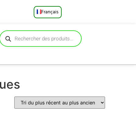
Français
English
Русский
Deutsch
Español
ques
Português
العربية
日本語