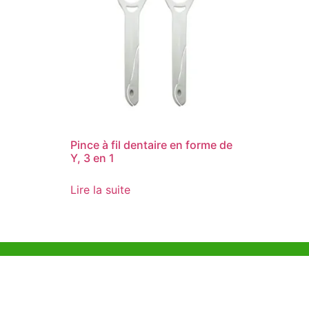
Pince à fil dentaire en forme de
Y, 3 en 1
Lire la suite
Aide et Soutien
Bureau d
Unit 718,As
Exemple de Ligne
Lei Muk Ro
Directrice