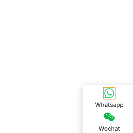
Bureau de Hong Kong
Unit 718,Asia Trade Centre, 79 Lei Muk Road, Kwai Chung, Hong Kong,
SAR, China
+852 6383 6777
info@oralcare.com.hk
Bureau de Shenzhen
B803-2, Building 1, TianAn Cyberpark, Huangge Road, Longgang,
Shenzhen, GuangDong, China,518172
+86 755 83946969
info@oralcare.com.hk
Whatsapp
Wechat