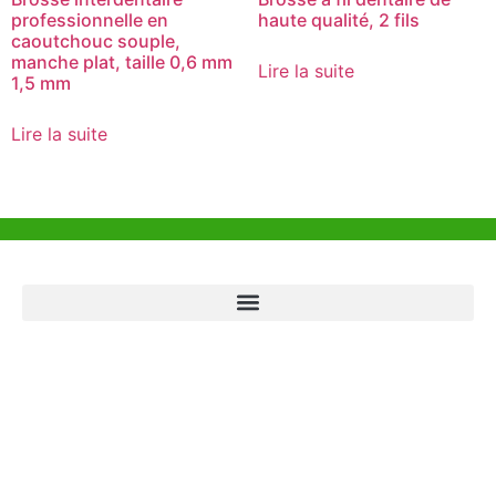
professionnelle en
haute qualité, 2 fils
caoutchouc souple,
manche plat, taille 0,6 mm
Lire la suite
1,5 mm
Lire la suite
Aide et Soutien
Bureau de Hong Kong
Unit 718,Asia Trade Centre, 79 Lei Muk Road, Kwai Chung, Hong Kong,
SAR, China
+852 6383 6777
info@oralcare.com.hk