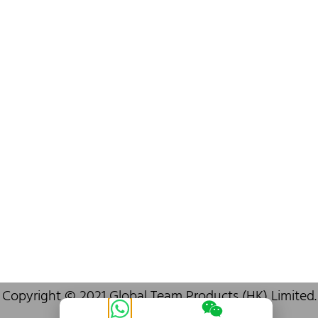
info@oralcare.com.hk
Bureau de Shenzhen
B803-2, Building 1, TianAn Cyberpark, Huangge Road, Longgang,
Shenzhen, GuangDong, China,518172
+86 755 83946969
info@oralcare.com.hk
Copyright © 2021 Global Team Products (HK) Limited.