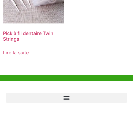
Pick à fil dentaire Twin
Strings
Lire la suite
Aide et Soutien
Bureau de Hong Kong
Unit 718,Asia Trade Centre, 79 Lei Muk Road, Kwai Chung, Hong Kong,
SAR, China
+852 6383 6777