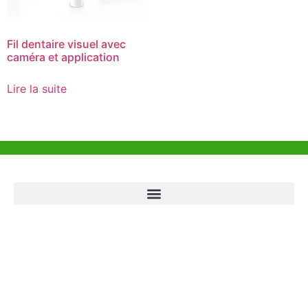
Fil dentaire visuel avec
caméra et application
Lire la suite
Aide et Soutien
Bureau de Hong Kong
Unit 718,Asia Trade Centre, 79 Lei Muk Road, Kwai Chung, Hong Kong,
SAR, China
+852 6383 6777
info@oralcare.com.hk