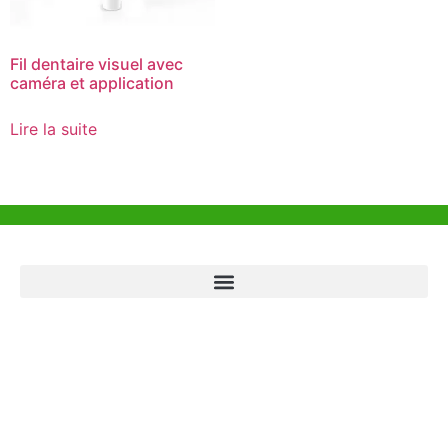
Fil dentaire visuel avec
caméra et application
Lire la suite
Aide et Soutien
Bureau de Hong Kong
Unit 718,Asia Trade Centre, 79 Lei Muk Road, Kwai Chung, Hong Kong,
SAR, China
+852 6383 6777
info@oralcare.com.hk