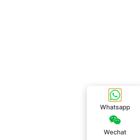
Bureau de Hong Kong
Unit 718,Asia Trade Centre, 79 Lei Muk Road, Kwai Chung, Hong Kong,
SAR, China
+852 6383 6777
info@oralcare.com.hk
Bureau de Shenzhen
B803-2, Building 1, TianAn Cyberpark, Huangge Road, Longgang,
Shenzhen, GuangDong, China,518172
+86 755 83946969
info@oralcare.com.hk
Whatsapp
Wechat