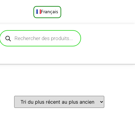
Français
English
Русский
Deutsch
Español
Português
العربية
日本語