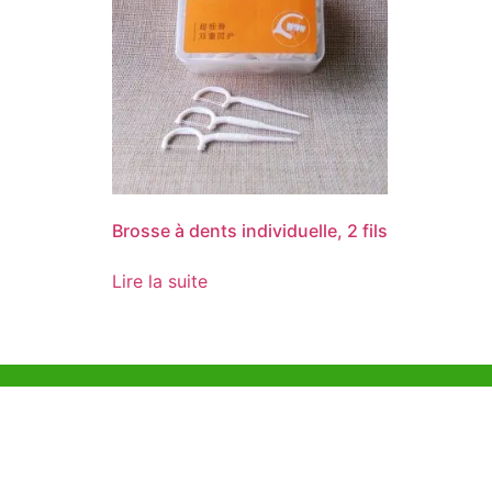
Brosse à dents individuelle, 2 fils
Lire la suite
Aide et Soutien
Bureau d
Unit 718,As
Exemple de Ligne
Lei Muk Ro
Directrice
Hong Kong,