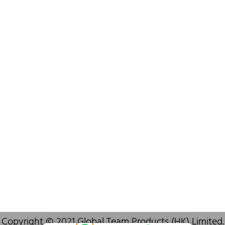
+852 6383 6777
info@oralcare.com.hk
Bureau de Shenzhen
B803-2, Building 1, TianAn Cyberpark, Huangge Road, Longgang,
Shenzhen, GuangDong, China,518172
+86 755 83946969
info@oralcare.com.hk
Copyright © 2021 Global Team Products (HK) Limited.