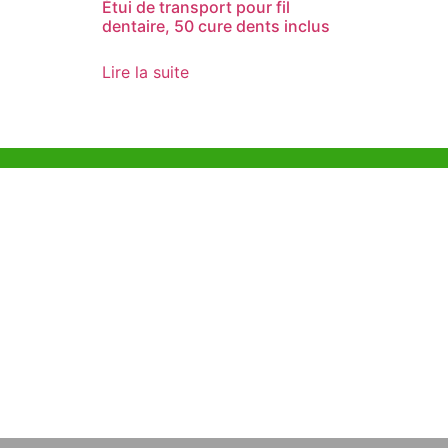
Étui de transport pour fil
dentaire, 50 cure dents inclus
Lire la suite
Aide et Soutien
Bureau d
Unit 718,As
Exemple de Ligne
Lei Muk Ro
Directrice
Hong Kong,
+852 63
Questions Fréquemment
Posées
info@or
OEM et sous marque
propre
À Propos De Nous
Contactez Nous