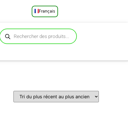
Français
English
Русский
Deutsch
Español
Português
العربية
日本語