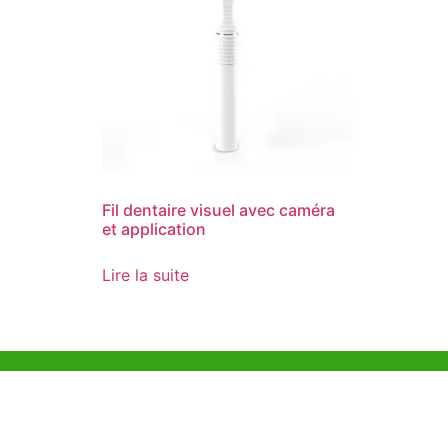
Fil dentaire visuel avec caméra
et application
Lire la suite
Aide et Soutien
Bureau d
Unit 718,As
Exemple de Ligne
Lei Muk Ro
Directrice