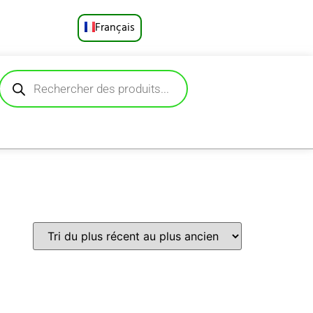
Français
English
Русский
Deutsch
Español
Português
العربية
日本語