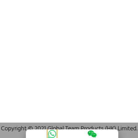
info@oralcare.com.hk
Bureau de Shenzhen
B803-2, Building 1, TianAn Cyberpark, Huangge Road, Longgang,
Shenzhen, GuangDong, China,518172
+86 755 83946969
info@oralcare.com.hk
Copyright © 2021 Global Team Products (HK) Limited.