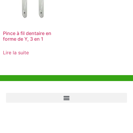
Pince à fil dentaire en
forme de Y, 3 en 1
Lire la suite
Aide et Soutien
Bureau de Hong Kong
Unit 718,Asia Trade Centre, 79 Lei Muk Road, Kwai Chung, Hong Kong,
SAR, China
+852 6383 6777