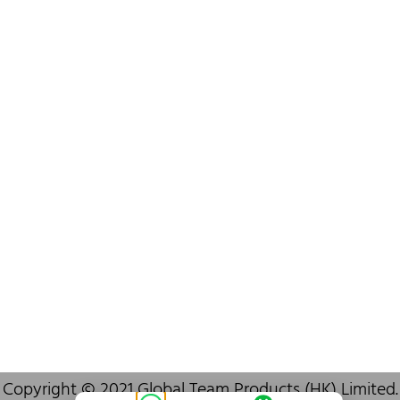
+852 6383 6777
info@oralcare.com.hk
Bureau de Shenzhen
B803-2, Building 1, TianAn Cyberpark, Huangge Road, Longgang,
Shenzhen, GuangDong, China,518172
+86 755 83946969
info@oralcare.com.hk
Copyright © 2021 Global Team Products (HK) Limited.