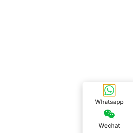
Bureau de Hong Kong
Unit 718,Asia Trade Centre, 79 Lei Muk Road, Kwai Chung, Hong Kong,
SAR, China
+852 6383 6777
info@oralcare.com.hk
Bureau de Shenzhen
B803-2, Building 1, TianAn Cyberpark, Huangge Road, Longgang,
Shenzhen, GuangDong, China,518172
+86 755 83946969
info@oralcare.com.hk
Whatsapp
Wechat